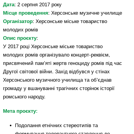
Дата
: 2 серпня 2017 року
Місце проведення
: Херсонське музичне училище
Організатор
: Херсонське міське товариство
молодих ромів
Опис проєкту
:
У 2017 році Херсонське міське товариство
молодих ромів організувало концерт-реквієм,
присвячений пам’яті жертв геноциду ромів під час
Другої світової війни. Захід відбувся у стінах
Херсонського музичного училища та об’єднав
громаду у вшануванні трагічних сторінок історії
ромського народу.
Мета проєкту:
Подолання етнічних стереотипів та
формування толерантного ставлення до