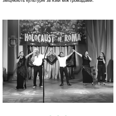
зміцнюють культурні зв’язки між громадами.